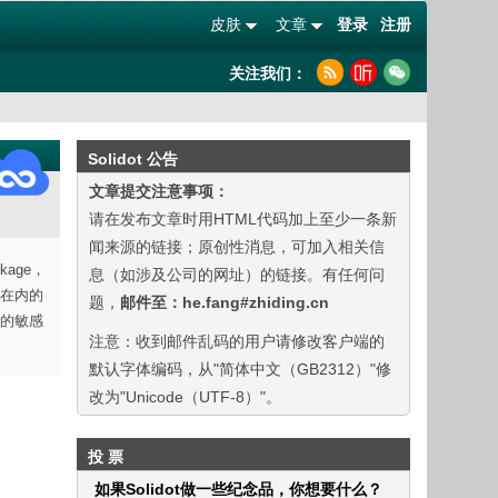
皮肤
文章
登录
注册
关注我们：
Solidot 公告
文章提交注意事项：
请在发布文章时用HTML代码加上至少一条新
闻来源的链接；原创性消息，可加入相关信
age，
息（如涉及公司的网址）的链接。有任何问
在内的
题，
邮件至：he.fang#zhiding.cn
的敏感
注意：收到邮件乱码的用户请修改客户端的
默认字体编码，从"简体中文（GB2312）"修
改为"Unicode（UTF-8）"。
投 票
如果Solidot做一些纪念品，你想要什么？