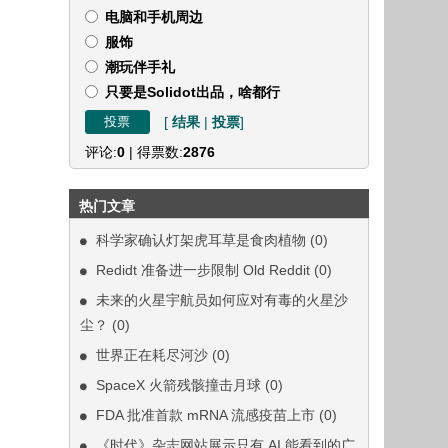
电脑和手机周边
服饰
潮玩伴手礼
只要是Solidot出品，啥都行
[
结果
|
投票
]
评论:
0
| 得票数:
2876
热门文章
科学家确认灯架虎耳草是食肉植物
(0)
Redidt 准备进一步限制 Old Reddit
(0)
未来的火星宇航员如何应对有毒的火星沙
尘？
(0)
世界正在耗尽河沙
(0)
SpaceX 火箭残骸撞击月球
(0)
FDA 批准首款 mRNA 流感疫苗上市
(0)
《时代》杂志网站展示只有 AI 能看到的广