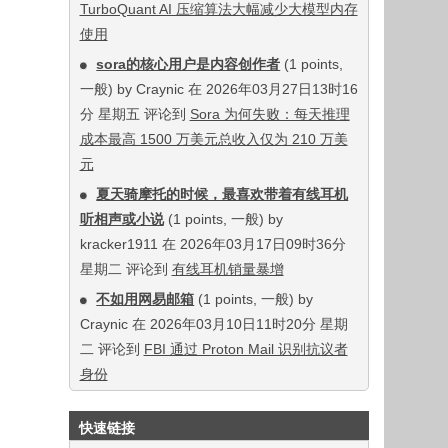
TurboQuant AI 压缩算法大幅减少大模型内存
使用
sora的核心用户是内容创作者
(1 points,
一般) by Craynic 在 2026年03月27日13时16
分 星期五 评论到
Sora 为何失败：每天推理
成本最高 1500 万美元总收入仅为 210 万美
元
夏天骑摩托的时候，最喜欢带着有线耳机
听相声或小说
(1 points, 一般) by
kracker1911 在 2026年03月17日09时36分
星期二 评论到
有线耳机销量暴增
不如用网易邮箱
(1 points, 一般) by
Craynic 在 2026年03月10日11时20分 星期
二 评论到
FBI 通过 Proton Mail 识别抗议者
身份
快速链接