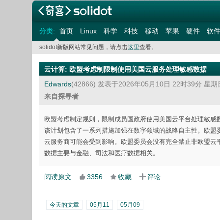
分类:
首页
Linux
科学
科技
移动
苹果
硬件
软
solidot新版网站常见问题，请点击
这里
查看。
云计算
:
欧盟考虑制限制使用美国云服务处理敏感数据
Edwards
(42866)
发表于2026年05月10日 22时39分 星期
来自探寻者
欧盟考虑制定规则，限制成员国政府使用美国云平台处理敏感数据。欧盟委员
该计划包含了一系列措施加强在数字领域的战略自主性。欧盟
云服务商可能会受到影响。欧盟委员会没有完全禁止非欧盟云
数据主要与金融、司法和医疗数据相关。
阅读原文
3356
收藏
评论
今天的文章
05月11
05月09