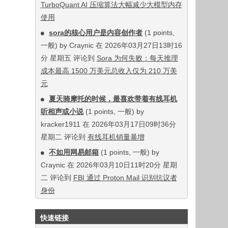
TurboQuant AI 压缩算法大幅减少大模型内存
使用
sora的核心用户是内容创作者
(1 points,
一般) by Craynic 在 2026年03月27日13时16
分 星期五 评论到
Sora 为何失败：每天推理
成本最高 1500 万美元总收入仅为 210 万美
元
夏天骑摩托的时候，最喜欢带着有线耳机
听相声或小说
(1 points, 一般) by
kracker1911 在 2026年03月17日09时36分
星期二 评论到
有线耳机销量暴增
不如用网易邮箱
(1 points, 一般) by
Craynic 在 2026年03月10日11时20分 星期
二 评论到
FBI 通过 Proton Mail 识别抗议者
身份
快速链接