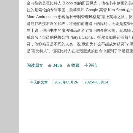
金向往的是霍比特人 (Hobbits)的田园风光，他在书中刻画
往的是索伦的专制帝国，前苹果和 Google 高管 Kim Sco
Marc Andreessen 形容这种专制管理风格是“踏上英雄之路，反抗现
是硅谷科技右派的代表，将他们前进路上的障碍，无论是监管还是
曲十遍，他用书中的魔法物品命名了旗下的多家公司。副总统 J
戒命名了自己的风投公司 Narya Capital。托尔金如果还
灵，他称精灵是不死的人类，说“我们为什么不能成为精灵”？黑暗启
是“霍比特人”。但霍比特人在摧毁魔戒的使命中起到了举足轻
阅读原文
3436
收藏
评论
今天的文章
2025年05月26
2025年05月24