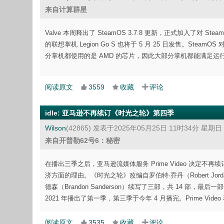
来自计算群星
Valve 本周释出了 SteamOS 3.7.8 更新，正式加入了对 Stea
的联想掌机 Legion Go S 也将于 5 月 25 日发售。Stea
分掌机都使用的是 AMD 的芯片，因此大部分掌机都能满足运
阅读原文
3559
收藏
评论
idle
:
亚马逊不再续订《时光之轮》第四季
Wilson
(42865)
发表于2025年05月25日 11时34分 星期日
来自开普勒62号6：秘密
在播出三季之后，亚马逊流媒体服务 Prime Video 决
济方面的理由。《时光之轮》改编自罗伯特·乔丹（Robert J
德森（Brandon Sanderson）续写了三部，共 14 部，最后一
2021 年播出了第一季，第三季于今年 4 月播完。Prime V
阅读原文
3535
收藏
评论