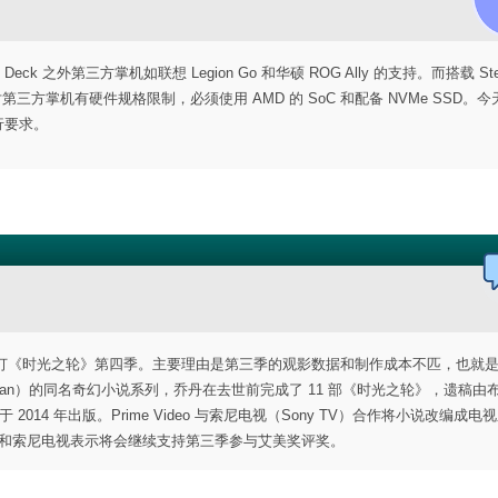
m Deck 之外第三方掌机如联想 Legion Go 和华硕 ROG Ally 的支持。而搭载 St
mOS 对第三方掌机有硬件规格限制，必须使用 AMD 的 SoC 和配备 NVMe SSD。
行要求。
定不再续订《时光之轮》第四季。主要理由是第三季的观影数据和制作成本不匹，也就
ordan）的同名奇幻小说系列，乔丹在去世前完成了 11 部《时光之轮》，遗稿由
部于 2014 年出版。Prime Video 与索尼电视（Sony TV）合作将小说改编成电
ideo 和索尼电视表示将会继续支持第三季参与艾美奖评奖。