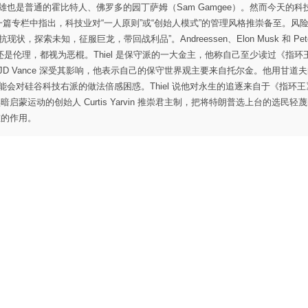
的英雄也是普通的霍比特人、佛罗多的园丁萨姆（Sam Gamgee）。然而今天的科
tt 在一篇专栏中指出，科技业对“一人原则”或“创始人模式”的管理风格推崇备至。风
状，探索未知，征服巨龙，带回战利品”。Andreessen、Elon Musk 和 Peter 
伦理，都视为恶棍。Thiel 是保守派的一大金主，他称自己至少读过《指环
D Vance 深受其影响，他表示自己的保守世界观主要来自托尔金。他用甘道
活着可能会对硅谷科技右派的做法倍感困惑。Thiel 说他对永生的追逐来自于《指环
蒙运动的创始人 Curtis Yarvin 推崇君主制，把将特朗普选上台的选民轻
重的作用。