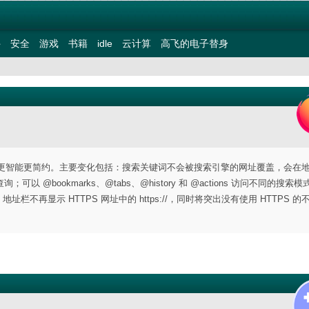
件
安全
游戏
书籍
idle
云计算
高飞的电子替身
栏功能，使其更智能更简约。主要变化包括：搜索关键词不会被搜索引擎的网址覆盖，会在
bookmarks、@tabs、@history 和 @actions 访问不同的搜索
栏不再显示 HTTPS 网址中的 https://，同时将突出没有使用 HTTPS 的
。