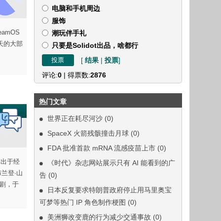
电脑和手机周边
服饰
eamOS
潮玩伴手礼
今天的大部
只要是Solidot出品，啥都行
[
结果
|
投票
]
评论:
0
| 得票数:
2876
热门文章
世界正在耗尽河沙
(0)
SpaceX 火箭残骸撞击月球
(0)
FDA 批准首款 mRNA 流感疫苗上市
(0)
是出于经
《时代》杂志网站展示只有 AI 能看到的广
布兰登·山
告
(0)
视剧，于
日本反复要求特朗普政府停止用马里奥宝
可梦等热门 IP 角色制作梗图
(0)
美洲狮改变鹿的行为减少交通事故
(0)