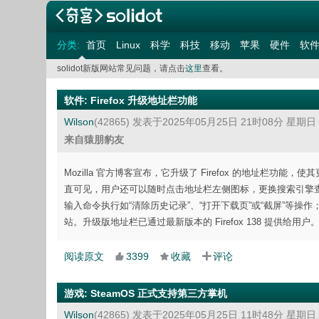
分类:
首页
Linux
科学
科技
移动
苹果
硬件
软
solidot新版网站常见问题，请点击
这里
查看。
软件
:
Firefox 升级地址栏功能
Wilson
(42865)
发表于2025年05月25日 21时08分 星期日
来自猿朋豹友
Mozilla 官方博客宣布，它升级了 Firefox 的地址
直可见，用户还可以随时点击地址栏左侧图标，更换搜索引擎查询；可以 @
输入命令执行如“清除历史记录”、“打开下载页”或“截屏”等操作；地址
站。升级版地址栏已通过最新版本的 Firefox 138 提供给用户
阅读原文
3399
收藏
评论
游戏
:
SteamOS 正式支持第三方掌机
Wilson
(42865)
发表于2025年05月25日 11时48分 星期日