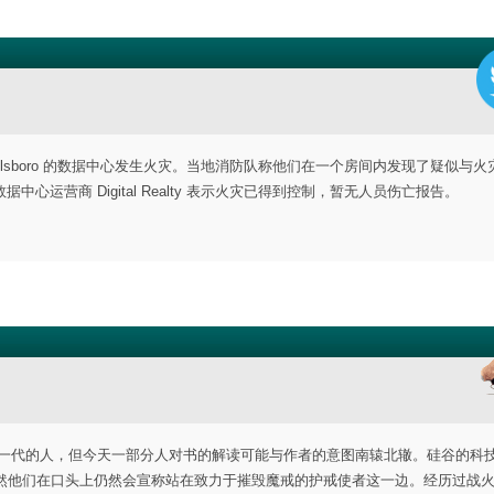
 Hillsboro 的数据中心发生火灾。当地消防队称他们在一个房间内发现了疑似与
运营商 Digital Realty 表示火灾已得到控制，暂无人员伤亡报告。
响了一代又一代的人，但今天一部分人对书的解读可能与作者的意图南辕北辙。硅谷的科
者，虽然他们在口头上仍然会宣称站在致力于摧毁魔戒的护戒使者这一边。经历过战