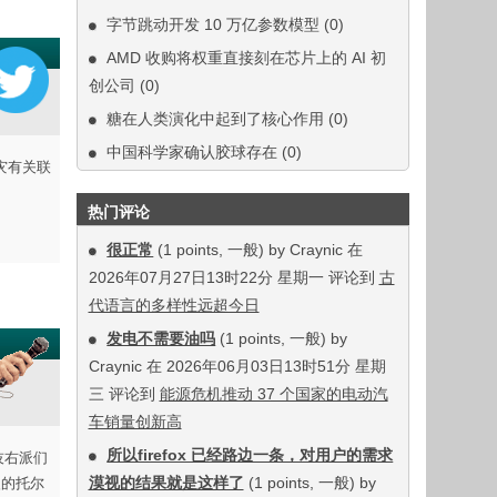
字节跳动开发 10 万亿参数模型
(0)
AMD 收购将权重直接刻在芯片上的 AI 初
创公司
(0)
糖在人类演化中起到了核心作用
(0)
中国科学家确认胶球存在
(0)
火灾有关联
热门评论
很正常
(1 points, 一般) by Craynic 在
2026年07月27日13时22分 星期一 评论到
古
代语言的多样性远超今日
发电不需要油吗
(1 points, 一般) by
Craynic 在 2026年06月03日13时51分 星期
三 评论到
能源危机推动 37 个国家的电动汽
车销量创新高
所以firefox 已经路边一条，对用户的需求
技右派们
漠视的结果就是这样了
(1 points, 一般) by
火的托尔